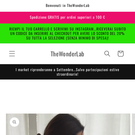
Vai
Benvenuti in TheWonderLab
direttamente
ai contenuti
Spedizione GRATIS per ordini superiori a 100 €
RIEMPI IL TUO CARRELLO E SCRIVIMI SU INSTAGRAM...RICEVERAI SUBITO
UN CODICE DA INSERIRE AL CHECKOUT PER AVERE LO SCONTO DEL 20%
SU TUTTA LA SELEZIONE (SENZA MINIMO DI SPESA)!
TheWonderLab
Carrello
I market riprenderanno a Settembre...Salvo partecipazioni estive
straordinarie!
Passa alle
informazioni
sul
prodotto