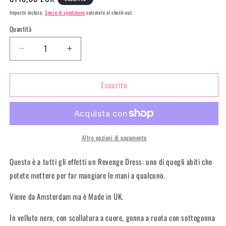
di
Imposte incluse.
Spese di spedizione
calcolate al check-out.
listino
Quantità
Diminuisci
Aumenta
quantità
quantità
per
per
Esaurito
Revenge
Revenge
dress
dress
con
con
fiocco
fiocco
Altre opzioni di pagamento
Questo è a tutti gli effetti un Revenge Dress: uno di quegli abiti che
potete mettere per far mangiare le mani a qualcuno.
Viene da Amsterdam ma è Made in UK.
In velluto nero, con scollatura a cuore, gonna a ruota con sottogonna