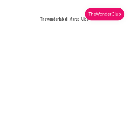
Thewonderlab di Marzo Alice
P. I. 03049630357
Lingua
Italiano
Metodi
di
pagamento
© 2026,
TheWonderLab
Powered by Shopify
Informativa sui rimborsi
Informativa sulla privacy
Termini e condizioni del servizio
Informativa sulle spedizioni
Recapiti